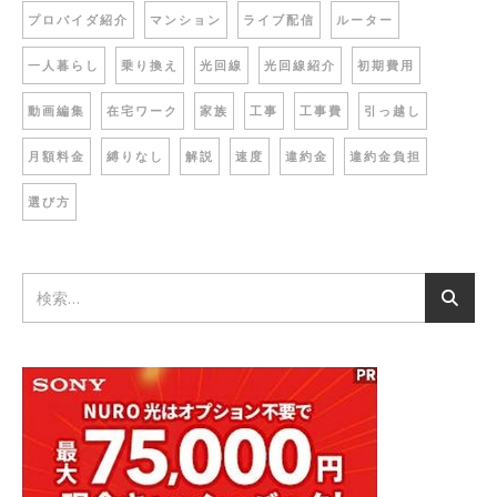
プロバイダ紹介
マンション
ライブ配信
ルーター
一人暮らし
乗り換え
光回線
光回線紹介
初期費用
動画編集
在宅ワーク
家族
工事
工事費
引っ越し
月額料金
縛りなし
解説
速度
違約金
違約金負担
選び方