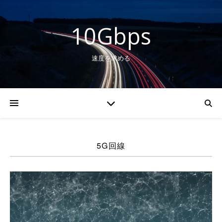
10Gbps
速度を求める
5G回線