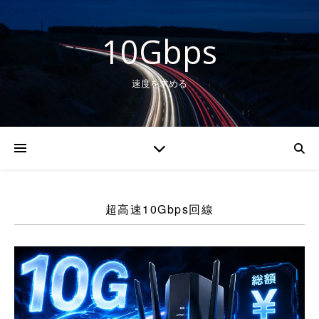
10Gbps
速度を求める
超高速10Gbps回線