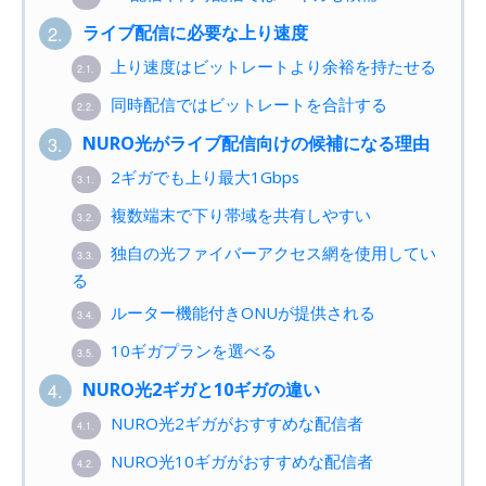
ライブ配信に必要な上り速度
2.
上り速度はビットレートより余裕を持たせる
2.1.
同時配信ではビットレートを合計する
2.2.
NURO光がライブ配信向けの候補になる理由
3.
2ギガでも上り最大1Gbps
3.1.
複数端末で下り帯域を共有しやすい
3.2.
独自の光ファイバーアクセス網を使用してい
3.3.
る
ルーター機能付きONUが提供される
3.4.
10ギガプランを選べる
3.5.
NURO光2ギガと10ギガの違い
4.
NURO光2ギガがおすすめな配信者
4.1.
NURO光10ギガがおすすめな配信者
4.2.