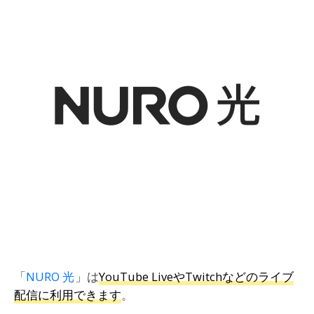
「
NURO 光
」は
YouTube LiveやTwitchなどのライブ
配信に利用できます
。