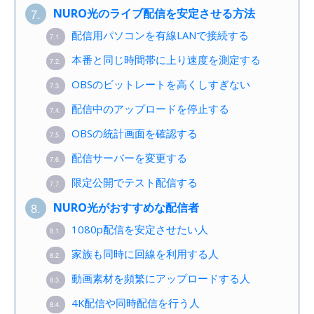
NURO光のライブ配信を安定させる方法
7.
配信用パソコンを有線LANで接続する
7.1.
本番と同じ時間帯に上り速度を測定する
7.2.
OBSのビットレートを高くしすぎない
7.3.
配信中のアップロードを停止する
7.4.
OBSの統計画面を確認する
7.5.
配信サーバーを変更する
7.6.
限定公開でテスト配信する
7.7.
NURO光がおすすめな配信者
8.
1080p配信を安定させたい人
8.1.
家族も同時に回線を利用する人
8.2.
動画素材を頻繁にアップロードする人
8.3.
4K配信や同時配信を行う人
8.4.