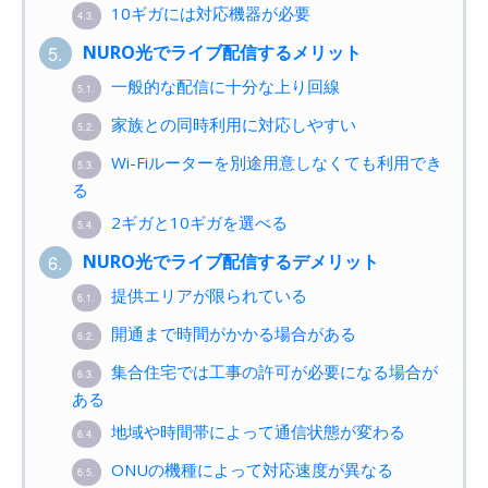
10ギガには対応機器が必要
4.3.
NURO光でライブ配信するメリット
5.
一般的な配信に十分な上り回線
5.1.
家族との同時利用に対応しやすい
5.2.
Wi-Fiルーターを別途用意しなくても利用でき
5.3.
る
2ギガと10ギガを選べる
5.4.
NURO光でライブ配信するデメリット
6.
提供エリアが限られている
6.1.
開通まで時間がかかる場合がある
6.2.
集合住宅では工事の許可が必要になる場合が
6.3.
ある
地域や時間帯によって通信状態が変わる
6.4.
ONUの機種によって対応速度が異なる
6.5.