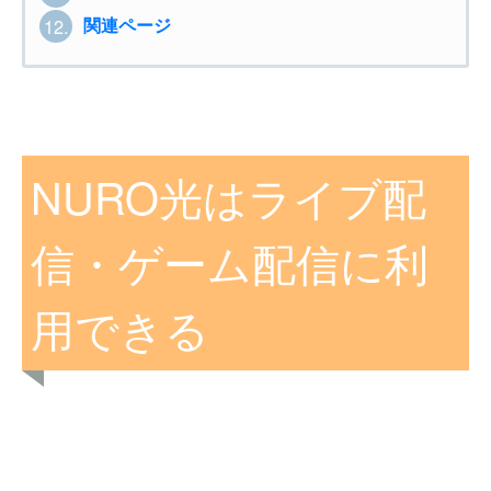
関連ページ
12.
NURO光はライブ配
信・ゲーム配信に利
用できる