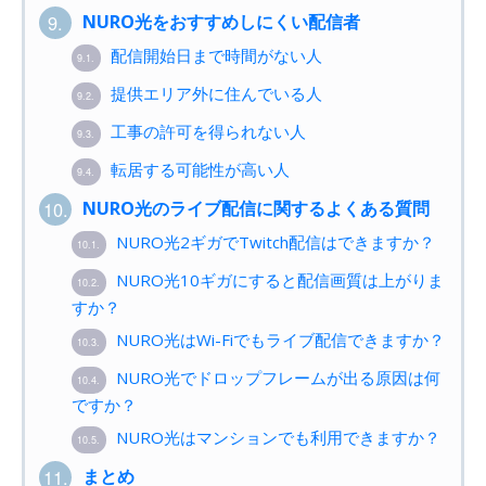
NURO光をおすすめしにくい配信者
9.
配信開始日まで時間がない人
9.1.
提供エリア外に住んでいる人
9.2.
工事の許可を得られない人
9.3.
転居する可能性が高い人
9.4.
NURO光のライブ配信に関するよくある質問
10.
NURO光2ギガでTwitch配信はできますか？
10.1.
NURO光10ギガにすると配信画質は上がりま
10.2.
すか？
NURO光はWi-Fiでもライブ配信できますか？
10.3.
NURO光でドロップフレームが出る原因は何
10.4.
ですか？
NURO光はマンションでも利用できますか？
10.5.
まとめ
11.