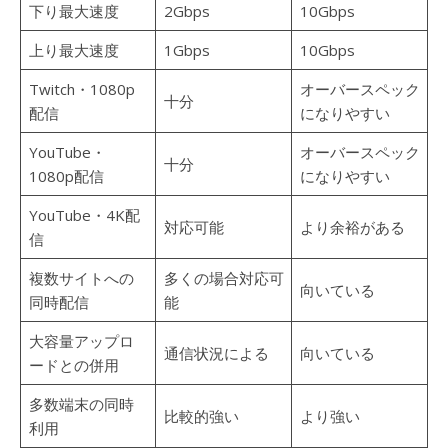
下り最大速度
2Gbps
10Gbps
上り最大速度
1Gbps
10Gbps
Twitch・1080p
オーバースペック
十分
配信
になりやすい
YouTube・
オーバースペック
十分
1080p配信
になりやすい
YouTube・4K配
対応可能
より余裕がある
信
複数サイトへの
多くの場合対応可
向いている
同時配信
能
大容量アップロ
通信状況による
向いている
ードとの併用
多数端末の同時
比較的強い
より強い
利用