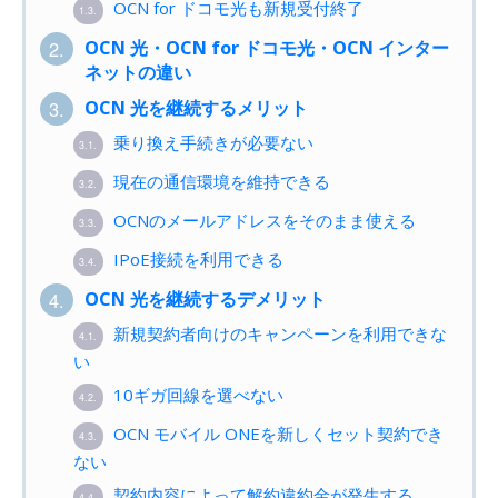
OCN for ドコモ光も新規受付終了
1.3.
OCN 光・OCN for ドコモ光・OCN インター
2.
ネットの違い
OCN 光を継続するメリット
3.
乗り換え手続きが必要ない
3.1.
現在の通信環境を維持できる
3.2.
OCNのメールアドレスをそのまま使える
3.3.
IPoE接続を利用できる
3.4.
OCN 光を継続するデメリット
4.
新規契約者向けのキャンペーンを利用できな
4.1.
い
10ギガ回線を選べない
4.2.
OCN モバイル ONEを新しくセット契約でき
4.3.
ない
契約内容によって解約違約金が発生する
4.4.