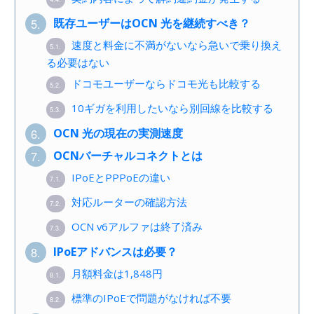
既存ユーザーはOCN 光を継続すべき？
5.
速度と料金に不満がないなら急いで乗り換え
5.1.
る必要はない
ドコモユーザーならドコモ光も比較する
5.2.
10ギガを利用したいなら別回線を比較する
5.3.
OCN 光の現在の実測速度
6.
OCNバーチャルコネクトとは
7.
IPoEとPPPoEの違い
7.1.
対応ルーターの確認方法
7.2.
OCN v6アルファは終了済み
7.3.
IPoEアドバンスは必要？
8.
月額料金は1,848円
8.1.
標準のIPoEで問題がなければ不要
8.2.