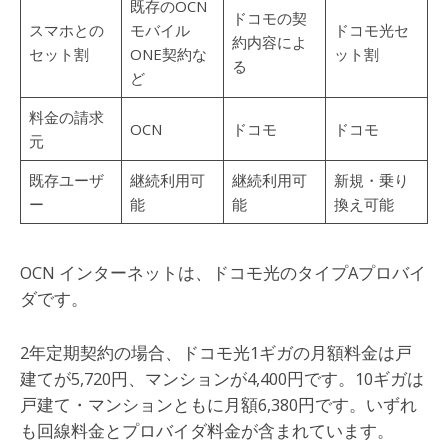
既存のOCN
ドコモの契
スマホとの
モバイル
ドコモ光セ
約内容によ
セット割
ONE契約な
ット割
る
ど
料金の請求
OCN
ドコモ
ドコモ
元
既存ユーザ
継続利用可
継続利用可
新規・乗り
ー
能
能
換え可能
OCN インターネットは、ドコモ光のタイプAプロバイ
ダです。
2年定期契約の場合、ドコモ光1ギガの月額料金は戸
建てが5,720円、マンションが4,400円です。10ギガは
戸建て・マンションともに月額6,380円です。いずれ
も回線料金とプロバイダ料金が含まれています。