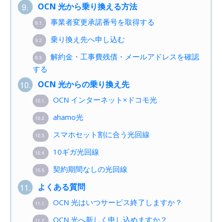
OCN 光から乗り換える方法
9.
事業者変更承諾番号を取得する
9.1.
乗り換え先へ申し込む
9.2.
解約金・工事費残債・メールアドレスを確認
9.3.
する
OCN 光からの乗り換え先
10.
OCN インターネット×ドコモ光
10.1.
ahamo光
10.2.
スマホセット割に合う光回線
10.3.
10ギガ光回線
10.4.
契約期間なしの光回線
10.5.
よくある質問
11.
OCN 光はいつサービス終了しますか？
11.1.
OCN 光へ新しく申し込めますか？
11.2.