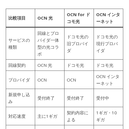
OCN for ド
OCN インタ
比較項目
OCN 光
コモ光
ーネット
回線とプロ
ドコモ光の
ドコモ光の
サービスの
バイダ一体
旧プロバイ
現行プロバ
種類
型の光コラ
ダ
イダ
ボ
回線契約
OCN 光
ドコモ光
ドコモ光
OCN インタ
プロバイダ
OCN
OCN
ーネット
新規申し込
受付終了
受付終了
受付中
み
契約内容に
1ギガ・10
対応速度
主に1ギガ
よる
ギガ